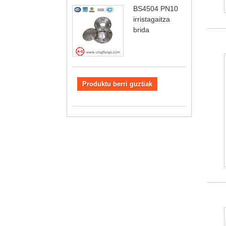
BS4504 PN10
irristagaitza
brida
Produktu berri guztiak