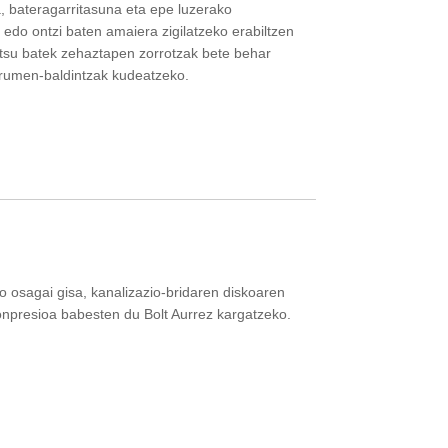
, bateragarritasuna eta epe luzerako
do ontzi baten amaiera zigilatzeko erabiltzen
 itsu batek zehaztapen zorrotzak bete behar
gurumen-baldintzak kudeatzeko.
o osagai gisa, kanalizazio-bridaren diskoaren
onpresioa babesten du Bolt Aurrez kargatzeko.