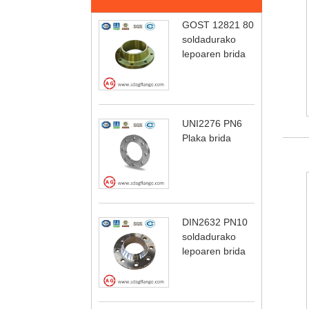
GOST 12821 80
soldadurako
lepoaren brida
UNI2276 PN6
Plaka brida
DIN2632 PN10
soldadurako
lepoaren brida