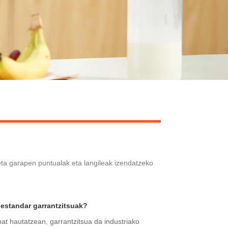
eta garapen puntualak eta langileak izendatzeko
 estandar garrantzitsuak?
bat hautatzean, garrantzitsua da industriako