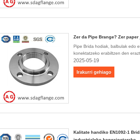
Zer da Pipe Brange? Zer paper
Pipe Brida hodiak, balbulak edo
konektatzeko erabiltzen den eraz
2025-05-19
Irakurri gehiago
Kalitate handiko EN1092-1 Brida
industrialeko konexioetarako