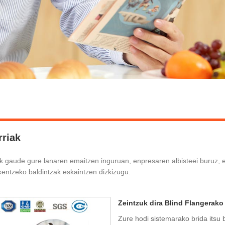
rriak
k gaude gure lanaren emaitzen inguruan, enpresaren albisteei buruz, 
kentzeko baldintzak eskaintzen dizkizugu.
Zeintzuk dira Blind Flangerako
Zure hodi sistemarako brida itsu 