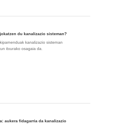
 jokatzen du kanalizazio sisteman?
 ekipamenduak kanalizazio sisteman
tun itxurako osagaia da.
: aukera fidagarria da kanalizazio