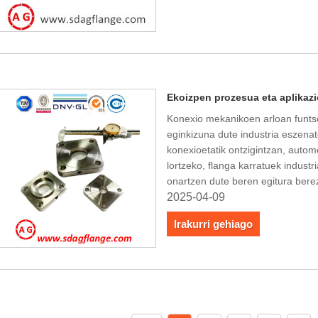
Ekoizpen prozesua eta aplikaz
Konexio mekanikoen arloan funtse
eginkizuna dute industria eszenat
konexioetatik ontzigintzan, auto
lortzeko, flanga karratuek indus
onartzen dute beren egitura bere
2025-04-09
Irakurri gehiago