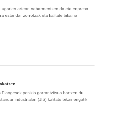
tu ugarien artean nabarmentzen da eta enpresa
a estandar zorrotzak eta kalitate bikaina
rakatzen
s Flangesek posizio garrantzitsua hartzen du
tandar industrialen (JIS) kalitate bikainengatik.