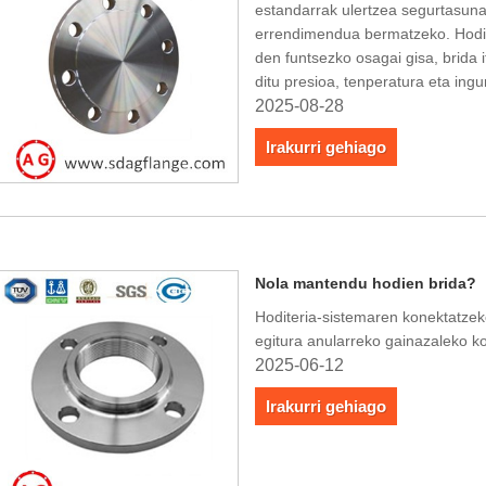
estandarrak ulertzea segurtasuna
errendimendua bermatzeko. Hodi e
den funtsezko osagai gisa, brida
ditu presioa, tenperatura eta in
2025-08-28
Irakurri gehiago
Nola mantendu hodien brida?
Hoditeria-sistemaren konektatzek
egitura anularreko gainazaleko k
2025-06-12
Irakurri gehiago