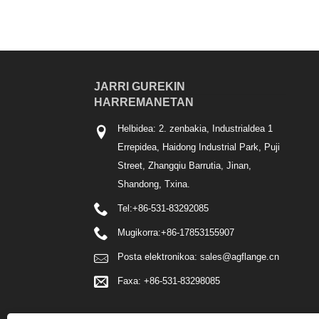
JARRI GUREKIN
HARREMANETAN
Helbidea: 2. zenbakia, Industrialdea 1
Errepidea, Haidong Industrial Park, Puji
Street, Zhangqiu Barrutia, Jinan,
Shandong, Txina.
Tel:
+86-531-83292085
Mugikorra:
+86-17853155907
Posta elektronikoa:
sales@agflange.cn
Faxa: +86-531-83298085