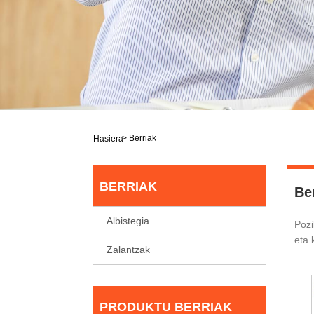
>
Berriak
Hasiera
BERRIAK
Be
Albistegia
Pozi
eta 
Zalantzak
PRODUKTU BERRIAK