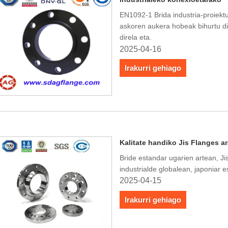
EN1092-1 Brida industria-proiek
askoren aukera hobeak bihurtu dir
direla eta.
2025-04-16
Irakurri gehiago
Kalitate handiko Jis Flanges a
Bride estandar ugarien artean, Ji
industrialde globalean, japoniar es
2025-04-15
Irakurri gehiago