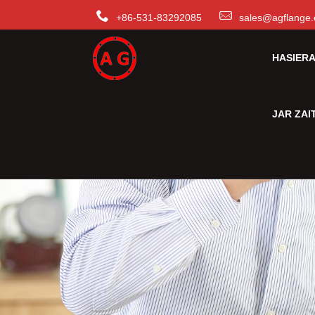
+86-531-83292085
sales@agflange.
HASIER
JAR ZA