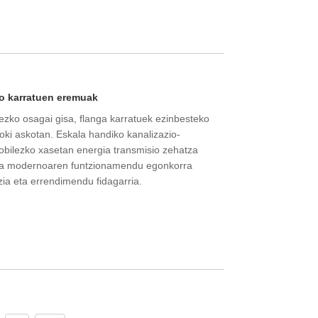
io karratuen eremuak
zko osagai gisa, flanga karratuek ezinbesteko
oki askotan. Eskala handiko kanalizazio-
mobilezko xasetan energia transmisio zehatza
tria modernoaren funtzionamendu egonkorra
zia eta errendimendu fidagarria.