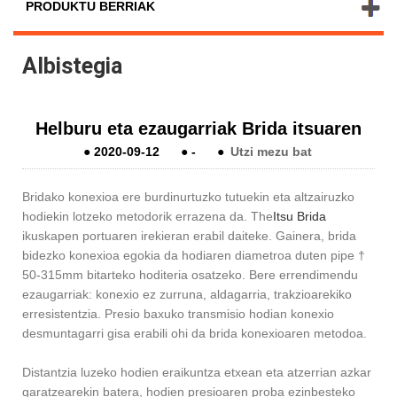
PRODUKTU BERRIAK
Albistegia
Helburu eta ezaugarriak Brida itsuaren
●
2020-09-12
●
-
●
Utzi mezu bat
Bridako konexioa ere burdinurtuzko tutuekin eta altzairuzko
hodiekin lotzeko metodorik errazena da. The
Itsu Brida
ikuskapen portuaren irekieran erabil daiteke. Gainera, brida
bidezko konexioa egokia da hodiaren diametroa duten pipe †
50-315mm bitarteko hoditeria osatzeko. Bere errendimendu
ezaugarriak: konexio ez zurruna, aldagarria, trakzioarekiko
erresistentzia. Presio baxuko transmisio hodian konexio
desmuntagarri gisa erabili ohi da brida konexioaren metodoa.
Distantzia luzeko hodien eraikuntza etxean eta atzerrian azkar
garatzearekin batera, hodien presioaren proba ezinbesteko