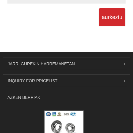
aurkeztu
JARRI GUREKIN HARREMANETAN
INQUIRY FOR PRICELIST
AZKEN BERRIAK