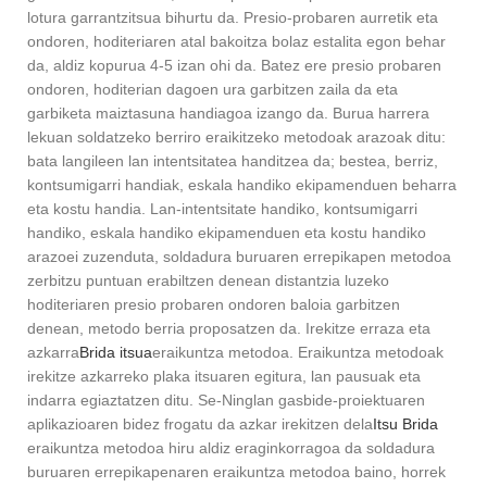
lotura garrantzitsua bihurtu da. Presio-probaren aurretik eta
ondoren, hoditeriaren atal bakoitza bolaz estalita egon behar
da, aldiz kopurua 4-5 izan ohi da. Batez ere presio probaren
ondoren, hoditerian dagoen ura garbitzen zaila da eta
garbiketa maiztasuna handiagoa izango da. Burua harrera
lekuan soldatzeko berriro eraikitzeko metodoak arazoak ditu:
bata langileen lan intentsitatea handitzea da; bestea, berriz,
kontsumigarri handiak, eskala handiko ekipamenduen beharra
eta kostu handia. Lan-intentsitate handiko, kontsumigarri
handiko, eskala handiko ekipamenduen eta kostu handiko
arazoei zuzenduta, soldadura buruaren errepikapen metodoa
zerbitzu puntuan erabiltzen denean distantzia luzeko
hoditeriaren presio probaren ondoren baloia garbitzen
denean, metodo berria proposatzen da. Irekitze erraza eta
azkarra
Brida itsua
eraikuntza metodoa. Eraikuntza metodoak
irekitze azkarreko plaka itsuaren egitura, lan pausuak eta
indarra egiaztatzen ditu. Se-Ninglan gasbide-proiektuaren
aplikazioaren bidez frogatu da azkar irekitzen dela
Itsu Brida
eraikuntza metodoa hiru aldiz eraginkorragoa da soldadura
buruaren errepikapenaren eraikuntza metodoa baino, horrek