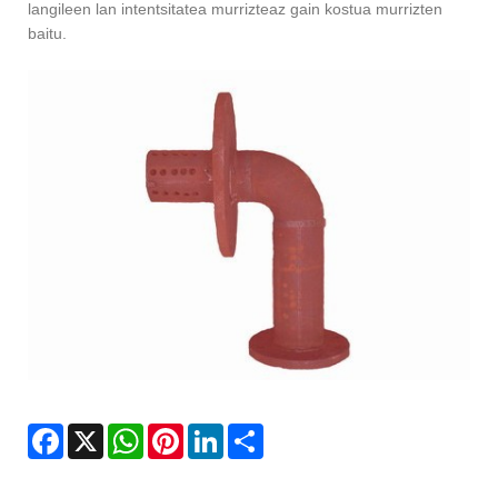
langileen lan intentsitatea murrizteaz gain kostua murrizten
baitu.
Facebook
X
WhatsApp
Pinterest
LinkedIn
Share