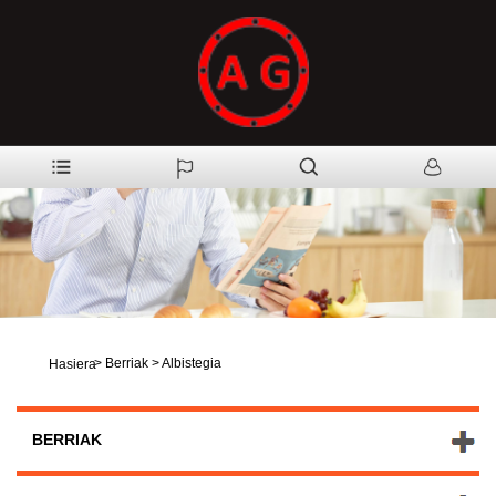
>
Berriak
>
Albistegia
Hasiera
BERRIAK