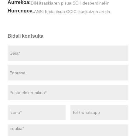
Aurrekoa:
DIN itsaskiaren pisua SCH desberdinekin
Hurrengoa:
ANSI brida itsua CCIC ikuskatzen ari da
Bidali kontsulta