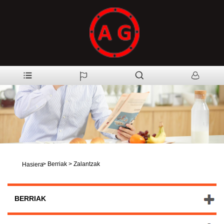
>
Berriak
>
Zalantzak
Hasiera
BERRIAK