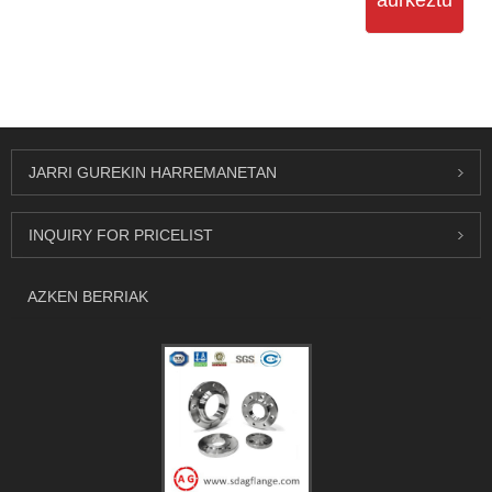
aurkeztu
JARRI GUREKIN HARREMANETAN
INQUIRY FOR PRICELIST
AZKEN BERRIAK