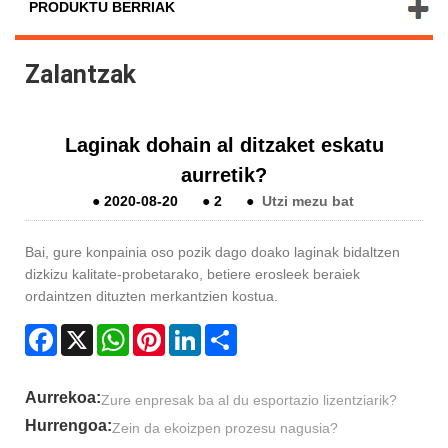
PRODUKTU BERRIAK
Zalantzak
Laginak dohain al ditzaket eskatu
aurretik?
●
2020-08-20
●
2
●
Utzi mezu bat
Bai, gure konpainia oso pozik dago doako laginak bidaltzen
dizkizu kalitate-probetarako, betiere erosleek beraiek
ordaintzen dituzten merkantzien kostua.
Facebook
X
WhatsApp
Pinterest
LinkedIn
Share
Aurrekoa:
Zure enpresak ba al du esportazio lizentziarik?
Hurrengoa:
Zein da ekoizpen prozesu nagusia?