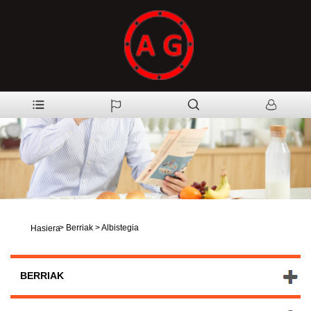
>
Berriak
>
Albistegia
Hasiera
BERRIAK