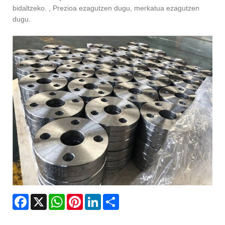
bidaltzeko. , Prezioa ezagutzen dugu, merkatua ezagutzen
dugu.
Facebook
X
WhatsApp
Pinterest
LinkedIn
Share