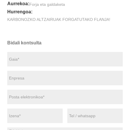
Aurrekoa:
Forja eta galdaketa
Hurrengoa:
KARBONOZKO ALTZAIRUAK FORGATUTAKO FLANJA!
Bidali kontsulta