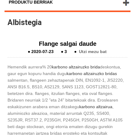
PRODUKTU BERRIAK
Albistegia
Flange salgai daude
●
2020-07-23
●
3
●
Utzi mezu bat
Hemendik aurrera% 20
karbono altzairuzko brida
deskontua,
gaur egun kopuru handia dugu
karbono altzairuzko bridas
salmentan, flangeen zehaztapenak DIN, EN1092-1, JIS2220,
ANSI B16.5, BS10, AS2129, SANS 1123, GOST12821-80,
betetzen dira. flanges, itzulian flanges, eta oval flanges.
Bridaren neurriak 1/2 "eta 24" bitartekoak dira. Eroslearen
eskakizunen arabera eman ditzakegu
karbono altzairua
,
aluminiozko aleazioa, material arruntak Q235, SS400,
S235JR, RST37.2, P235GH, P245GH, P250GH, ASTM A105
beti dago stockean, ongi etorria ematen dizugu gurekin
harremanetan jartzea bridas erosteko eta kontsultak