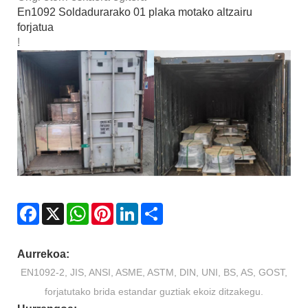
En1092 Soldadurarako 01 plaka motako altzairu
forjatua
!
Facebook
X
WhatsApp
Pinterest
LinkedIn
Share
Aurrekoa:
EN1092-2, JIS, ANSI, ASME, ASTM, DIN, UNI, BS, AS, GOST,
forjatutako brida estandar guztiak ekoiz ditzakegu.