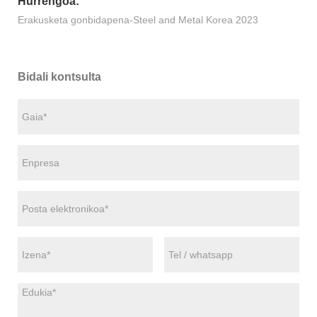
Hurrengoa:
Erakusketa gonbidapena-Steel and Metal Korea 2023
Bidali kontsulta