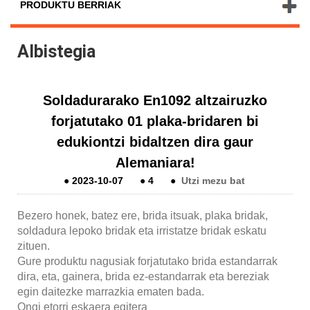
PRODUKTU BERRIAK
Albistegia
Soldadurarako En1092 altzairuzko
forjatutako 01 plaka-bridaren bi
edukiontzi bidaltzen dira gaur
Alemaniara!
●
2023-10-07
●
4
●
Utzi mezu bat
Bezero honek, batez ere, brida itsuak, plaka bridak,
soldadura lepoko bridak eta irristatze bridak eskatu
zituen.
Gure produktu nagusiak forjatutako brida estandarrak
dira, eta, gainera, brida ez-estandarrak eta bereziak
egin daitezke marrazkia ematen bada.
Ongi etorri eskaera egitera