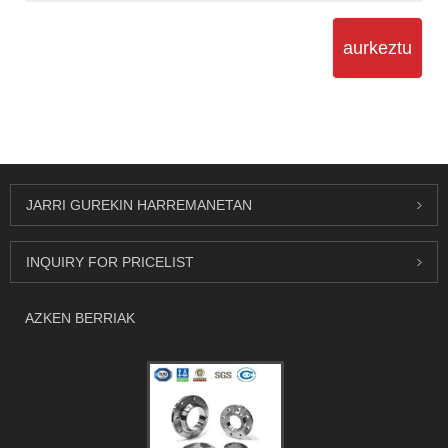
aurkeztu
JARRI GUREKIN HARREMANETAN
INQUIRY FOR PRICELIST
AZKEN BERRIAK