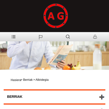
>
Berriak
>
Albistegia
Hasiera
BERRIAK