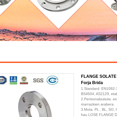
FLANGE SOLATE D
Forja Brida
1.Standard: EN1092-
BS4504, AS2129, eta
2.Pertsonalizatuta: e
marrazkien arabera
3.Mota: PL , BL, SO, 
hau LOSE FLANGE DI