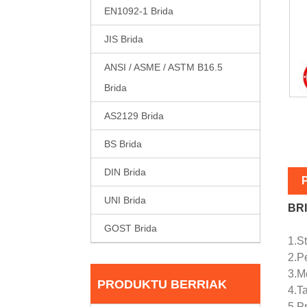
EN1092-1 Brida
JIS Brida
ANSI / ASME / ASTM B16.5
Brida
AS2129 Brida
BS Brida
DIN Brida
UNI Brida
BRI
GOST Brida
1.S
2.Pe
3.Mo
PRODUKTU BERRIAK
4.T
5.P