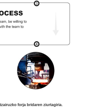
ruzko forja bridaren ziurtagiria.