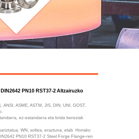
IN2642 PN10 RST37-2 Altzairuzko
1, ANSI, ASME, ASTM, JIS, DIN, UNI, GOST,
b.
standarra, ez-estandarra eta brida bereziak
hariztatua, WN, soltea, eraztuna, etab. Honako
N2642 PN10 RST37-2 Steel Forge Flange-ren