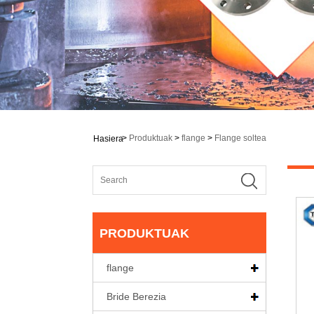
>
Produktuak
>
flange
>
Flange soltea
Hasiera
PRODUKTUAK
flange
Bride Berezia