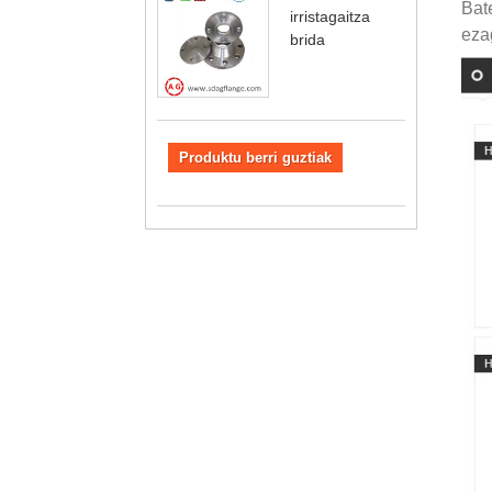
Bat
irristagaitza
eza
brida
Produktu berri guztiak