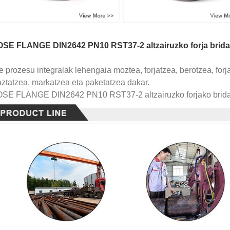
SE FLANGE DIN2642 PN10 RST37-2 altzairuzko forja bridar
 prozesu integralak lehengaia moztea, forjatzea, berotzea, forj
aztatzea, markatzea eta paketatzea dakar.
SE FLANGE DIN2642 PN10 RST37-2 altzairuzko forjako brida 