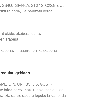
, SS400, SF440A, ST37-2, C22.8, etab.
intura horia, Galbanizatu beroa,
entrokide, akabera leuna...
en arabera.
uskapena, Hirugarrenen ikuskapena
produktu gehiago.
SME, DIN, UNI, BS, JIS, GOST),
e brida berezi batzuk estaltzen dituzte.
 hariztatua, soldadura lepoko brida, brida