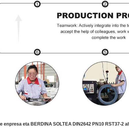
e enpresa eta BERDINA SOLTEA DIN2642 PN10 RST37-2 altzai