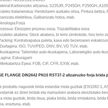
aterial:Karbonozko altzairua, S235JR, P245GH, P250GH, A105
aleko tratamendua: Herdoilaren aurkako olioa, Pintura beltza, P
anizatu elektrikoa, Galbanizatu hotza, etab.
eknologia:Forja
rozesua: Ekoizpen prozesu osoa, Trazabilitatea osoa
zaleko akabera: Stock akabera, bi lerro zentrokide, hiru lerro z
Packing: Kontratxapatua paleta, kaxa edo bezeroaren eskakizun
 Ziurtagiria: ISO, TUV/PED, DNV, BV, VD TUV, etab.
 Ikuskapena: Tailerreko auto-ikuskapena, Laborategiko auto-ik
Lagina: Eskuragarri
 Merkataritza Epea: FOB, CIF, CFR, EXW, etab.
E FLANGE DIN2642 PN10 RST37-2 altzairuzko forja brida 
e produktu nagusiek brida estandar mota guztiak (EN1092-1, A
ndarrak ez diren bridak eta marrazkien arabera ekoiztutako best
a mota guztiak, brida itsua, plaka brida, brida irristakorra, brida
ea, eraztuna, etab.