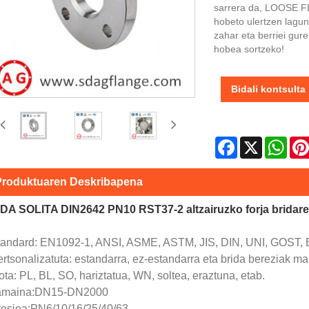
sarrera da, LOOSE 
hobeto ulertzen lagun
zahar eta berriei gure
hobea sortzeko!
Bidali kontsulta
Facebook
X
Wha
Produktuaren Deskribapena
DA SOLITA DIN2642 PN10 RST37-2 altzairuzko forja bridar
tandard: EN1092-1, ANSI, ASME, ASTM, JIS, DIN, UNI, GOST, 
rtsonalizatuta: estandarra, ez-estandarra eta brida bereziak m
ta: PL, BL, SO, hariztatua, WN, soltea, eraztuna, etab.
amaina:DN15-DN2000
resioa:PN6/10/16/25/40/63