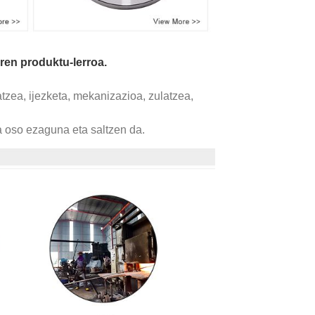
en produktu-lerroa.
atzea, ijezketa, mekanizazioa, zulatzea,
oso ezaguna eta saltzen da.