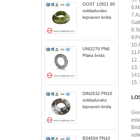
GOST 12821 80
6.M
soldadurako
7.Az
lepoaren brida
Galb
8.T
9.P
10.A
UNI2276 PN6
11.
Plaka brida
12.
13.
14.
15.
DIN2632 PN10
LOS
soldadurako
lepoaren brida
Gur
esta
Brid
solt
BS4504 PN10