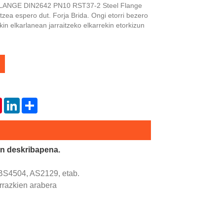
FLANGE DIN2642 PN10 RST37-2 Steel Flange
tzea espero dut. Forja Brida. Ongi etorri bezero
kin elkarlanean jarraitzeko elkarrekin etorkizun
tsApp
Pinterest
LinkedIn
Share
en deskribapena.
BS4504, AS2129, etab.
arrazkien arabera