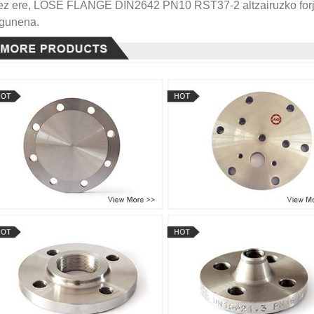
ez ere, LOSE FLANGE DIN2642 PN10 RST37-2 altzairuzko forj
gunena.