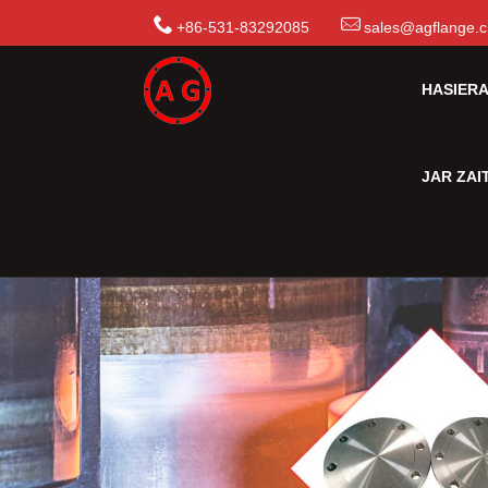
+86-531-83292085
sales@agflange.
HASIER
JAR ZA